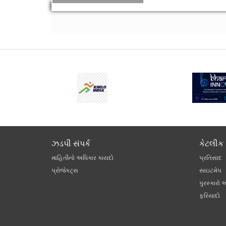
ઝડપી સંપર્ક
કેટલીક 
માહિતીનો અધિકાર કાયદો
પ્રતિસાદ
પ્રોજેક્ટ્સ
સાઇટમેપ
પુરસ્કારો 
ફરિયાદો