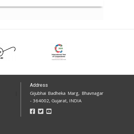
Address
Gijubhai Badheka Marg, Bhavnagar
- 364002, Gujarat, INDIA
Footer
Social