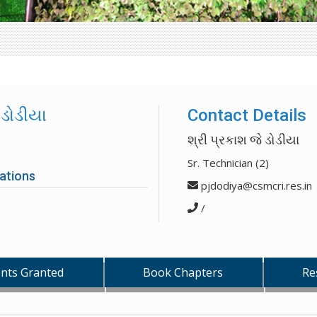
 ડોડીયા
Contact Details
શ્રી પ્રકાશ જે ડોડીયા
Sr. Technician (2)
ations
pjdodiya@csmcri.res.in
/
nts Granted
Book Chapters
Re