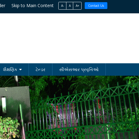
der
Skip to Main Content
A-
A
A+
Contact Us
શૈક્ષણિક
ટેન્ડર
સીએસઆર પ્રવૃત્તિઓ