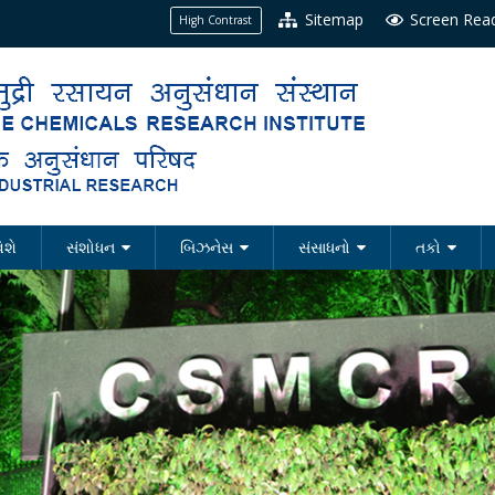
Sitemap
Screen Rea
High Contrast
િશે
સંશોધન
બિઝનેસ
સંસાધનો
તકો