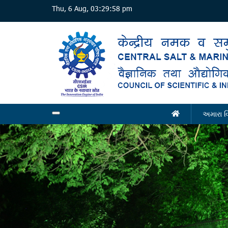
Skip
Thu, 6 Aug, 03:29:58 pm
to
main
content
અમારા વ
Main
navigation