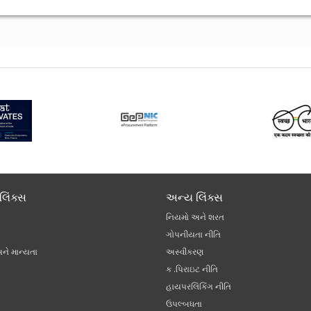
લિંક્સ
અન્ય લિંક્સ
નિયમો અને શરત
ગોપનીયતા નીતિ
અને માન્યતા
અસ્વીકરણ
ક .પિરાઇટ નીતિ
હાયપરલિંકિંગ નીતિ
ઉપલ્બધતા