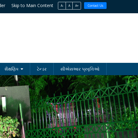
der
Skip to Main Content
A-
A
A+
Contact Us
શૈક્ષણિક
ટેન્ડર
સીએસઆર પ્રવૃત્તિઓ