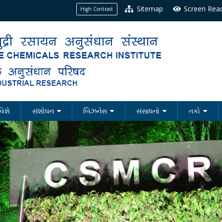
Sitemap
Screen Rea
High Contrast
વિશે
સંશોધન
બિઝનેસ
સંસાધનો
તકો