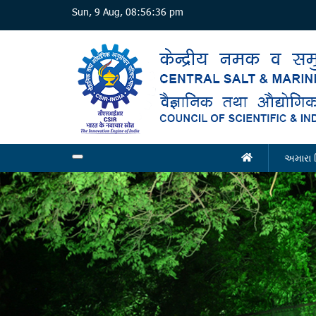
Skip
Sun, 9 Aug, 08:56:38 pm
to
main
content
અમારા 
Main
navigation