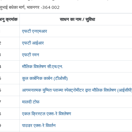
जुभाई बधेका मार्ग, भावनगर -364 002
अनु क्रमांक
साधन का नाम / सुविधा
1
एफटी एनएमआर
2
एफटी आईआर
3
एफटी रमन
4
मौलिक विश्लेषण सी.एच.एन.
5
कुल कार्बनिक कार्बन (टीओसी)
6
आगमनात्मक युग्मित प्लाज्मा स्पेक्ट्रोमीटर द्वारा मौलिक विश्लेषण (आईसीपी
7
मालदी टोफ
8
एकल क्रिस्टल एक्स-रे विश्लेषण
9
पाउडर एक्स-रे विवर्तन