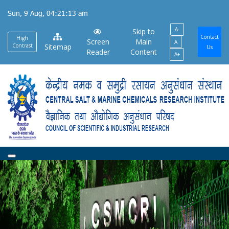
Skip
Sun, 9 Aug, 04:21:13 am
to
A-
main
Skip to
Contact
High
Screen
Main
A
content
Contrast
Sitemap
Us
Reader
Content
A+