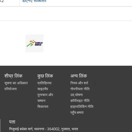
32
डीएनए सीक्वेंसर
शीघ्र लिंक
कुछ लिंक
अन्य लिंक
सूचना का अधिकार
प्रतिक्रिया
नियम और शर्त
परियोजना
साइटमैप
गोपनीयता नीति
पुरस्कार और
उद् घोषणा
सम्मान
कॉपीराइट नीति
शिकायत
हाइपरलिंकिंग नीति
पहुँच क्षमता
पता
गिजुभाई बधेका मार्ग, भावनगर - 364002, गुजरात, भारत