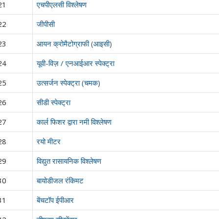
21
एचपीएलसी विश्लेषण
22
जीपीसी
23
आयन क्रोमैटोग्राफी (आइसी)
24
यूवी-विज़ / एनआईआर स्पेक्ट्रा
25
उत्सर्जन स्पेक्ट्रा (चमक)
26
सीडी स्पेक्ट्रा
27
कार्ल फिशर द्वारा नमी विश्लेषण
28
रयो मीटर
29
विद्युत रासायनिक विश्लेषण
30
बायोडीजल रंकिमट
31
बेंचटॉप ईपीआर