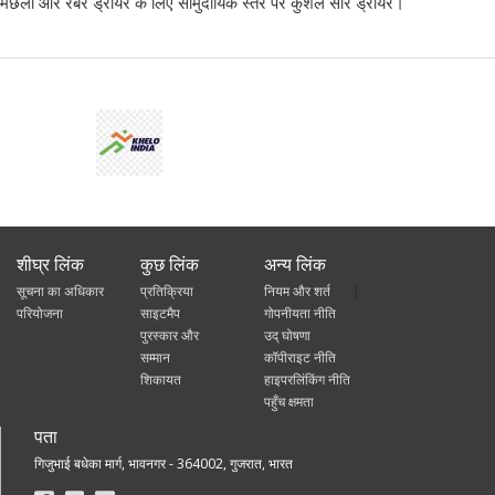
मछली और रबर ड्रायर के लिए सामुदायिक स्तर पर कुशल सौर ड्रायर।
शीघ्र लिंक
कुछ लिंक
अन्य लिंक
सूचना का अधिकार
प्रतिक्रिया
नियम और शर्त
परियोजना
साइटमैप
गोपनीयता नीति
पुरस्कार और
उद् घोषणा
सम्मान
कॉपीराइट नीति
शिकायत
हाइपरलिंकिंग नीति
पहुँच क्षमता
पता
गिजुभाई बधेका मार्ग, भावनगर - 364002, गुजरात, भारत