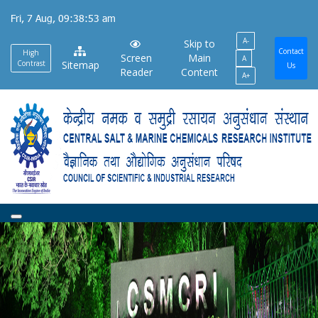
Skip
Fri, 7 Aug, 09:38:53 am
to
A-
main
Skip to
Contact
High
Screen
Main
A
content
Contrast
Sitemap
Us
Reader
Content
A+